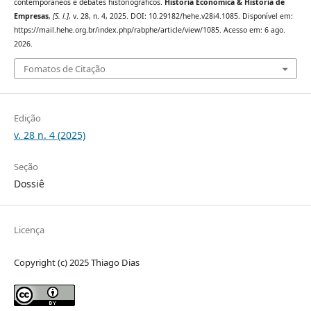
contemporâneos e debates historiográficos.
História Econômica & História de
Empresas
,
[S. l.]
, v. 28, n. 4, 2025. DOI: 10.29182/hehe.v28i4.1085. Disponível em:
https://mail.hehe.org.br/index.php/rabphe/article/view/1085. Acesso em: 6 ago.
2026.
Fomatos de Citação
Edição
v. 28 n. 4 (2025)
Seção
Dossiê
Licença
Copyright (c) 2025 Thiago Dias