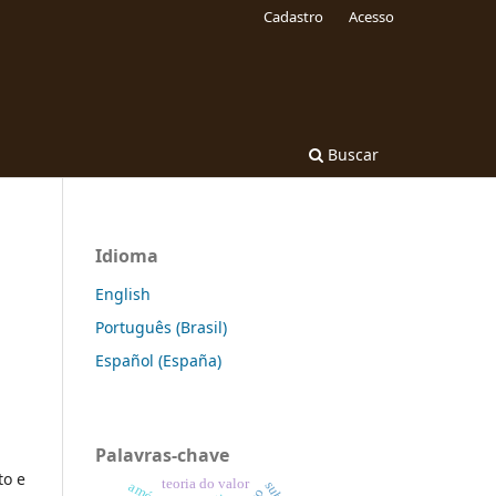
Cadastro
Acesso
Buscar
Idioma
English
Português (Brasil)
Español (España)
Palavras-chave
to e
teoria do valor