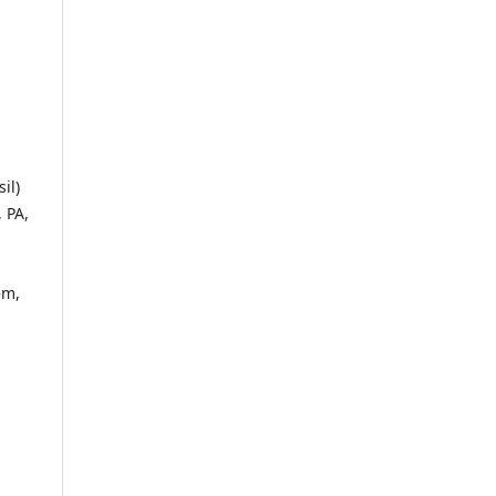
sil)
 PA,
ém,