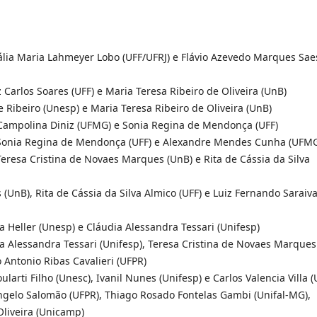
ália Maria Lahmeyer Lobo (UFF/UFRJ) e Flávio Azevedo Marques Sae
Carlos Soares (UFF) e Maria Teresa Ribeiro de Oliveira (UnB)
ce Ribeiro (Unesp) e Maria Teresa Ribeiro de Oliveira (UnB)
io Campolina Diniz (UFMG) e Sonia Regina de Mendonça (UFF)
, Sonia Regina de Mendonça (UFF) e Alexandre Mendes Cunha (UFM
Teresa Cristina de Novaes Marques (UnB) e Rita de Cássia da Silva
(UnB), Rita de Cássia da Silva Almico (UFF) e Luiz Fernando Saraiv
ia Heller (Unesp) e Cláudia Alessandra Tessari (Unifesp)
ia Alessandra Tessari (Unifesp), Teresa Cristina de Novaes Marques
Antonio Ribas Cavalieri (UFPR)
larti Filho (Unesc), Ivanil Nunes (Unifesp) e Carlos Valencia Villa (
angelo Salomão (UFPR), Thiago Rosado Fontelas Gambi (Unifal-MG),
liveira (Unicamp)