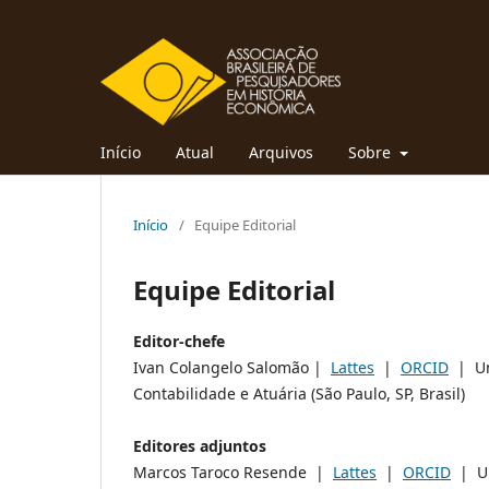
Início
Atual
Arquivos
Sobre
Início
/
Equipe Editorial
Equipe Editorial
Editor-chefe
Ivan Colangelo Salomão |
Lattes
|
ORCID
| Uni
Contabilidade e Atuária (São Paulo, SP, Brasil)
Editores adjuntos
Marcos Taroco Resende |
Lattes
|
ORCID
| Un