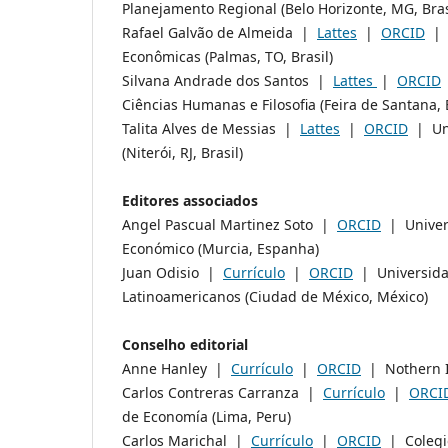
Planejamento Regional (Belo Horizonte, MG, Bras
Rafael Galvão de Almeida |
Lattes
|
ORCID
| U
Econômicas (Palmas, TO, Brasil)
Silvana Andrade dos Santos |
Lattes
|
ORCID
Ciências Humanas e Filosofia (Feira de Santana, B
Talita Alves de Messias |
Lattes
|
ORCID
| Uni
(Niterói, RJ, Brasil)
Editores associados
Angel Pascual Martinez Soto |
ORCID
| Univers
Económico (Murcia, Espanha)
Juan Odisio |
Currículo
|
ORCID
| Universidad
Latinoamericanos (Ciudad de México, México)
Conselho editorial
Anne Hanley |
Currículo
|
ORCID
| Nothern Il
Carlos Contreras Carranza |
Currículo
|
ORCI
de Economía (Lima, Peru)
Carlos Marichal |
Currículo
|
ORCID
| Colegio