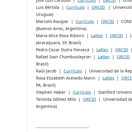
José Luís Cardoso |
Currículo
|
ORCID
| Univer
Luis Bértola |
Currículo
|
ORCID
| Universida
Uruguai)
Marcelo Rougier |
Currículo
|
ORCID
| CONICE
(Buenos Aires, Argentina)
Maria Alice Rosa Ribeiro |
Lattes
|
ORCID
| Un
(Araraquara, SP, Brasil)
Pedro Cezar Dutra Fonseca |
Lattes
|
ORCID
|
Rafael Ivan Chambouleyron |
Lattes
|
ORCID
|
Brasil)
Raúl Jacob |
Currículo
| Universidad de la Repú
Rosa Elizabeth Acevedo Marin |
Lattes
|
ORCI
PA, Brasil)
Stephen Haber |
Currículo
| Stanford Universit
Teresita Gómez Milo |
ORCID
| Universidad de 
Argentina)
------------------------------------