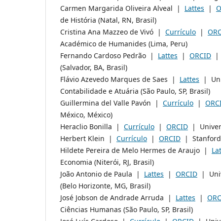
Carmen Margarida Oliveira Alveal |
Lattes
|
O
de História (Natal, RN, Brasil)
Cristina Ana Mazzeo de Vivó |
Currículo
|
OR
Académico de Humanides (Lima, Peru)
Fernando Cardoso Pedrão |
Lattes
|
ORCID
| 
(Salvador, BA, Brasil)
Flávio Azevedo Marques de Saes |
Lattes
| Univ
Contabilidade e Atuária (São Paulo, SP, Brasil)
Guillermina del Valle Pavón |
Currículo
|
ORC
México, México)
Heraclio Bonilla |
Currículo
|
ORCID
| Univers
Herbert Klein |
Currículo
|
ORCID
| Stanford 
Hildete Pereira de Melo Hermes de Araujo |
La
Economia (Niterói, RJ, Brasil)
João Antonio de Paula |
Lattes
|
ORCID
| Univ
(Belo Horizonte, MG, Brasil)
José Jobson de Andrade Arruda |
Lattes
|
ORC
Ciências Humanas (São Paulo, SP, Brasil)